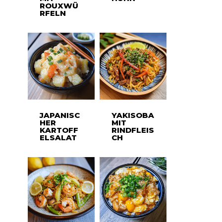
ROUXWÜ
RFELN
JAPANISC
YAKISOBA
HER
MIT
KARTOFF
RINDFLEIS
ELSALAT
CH