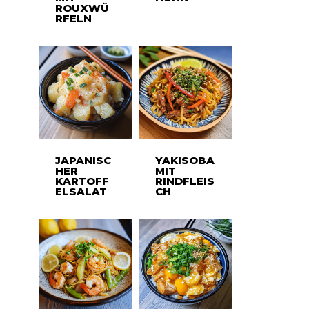
ROUXWÜ
RFELN
JAPANISC
YAKISOBA
HER
MIT
KARTOFF
RINDFLEIS
ELSALAT
CH