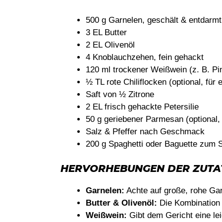
500 g Garnelen, geschält & entdarmt
3 EL Butter
2 EL Olivenöl
4 Knoblauchzehen, fein gehackt
120 ml trockener Weißwein (z. B. Pin
½ TL rote Chiliflocken (optional, für
Saft von ½ Zitrone
2 EL frisch gehackte Petersilie
50 g geriebener Parmesan (optional, 
Salz & Pfeffer nach Geschmack
200 g Spaghetti oder Baguette zum 
HERVORHEBUNGEN DER ZUTA
Garnelen:
Achte auf große, rohe Ga
Butter & Olivenöl:
Die Kombination s
Weißwein:
Gibt dem Gericht eine lei