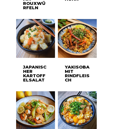
ROUXWÜ
RFELN
JAPANISC
YAKISOBA
HER
MIT
KARTOFF
RINDFLEIS
ELSALAT
CH