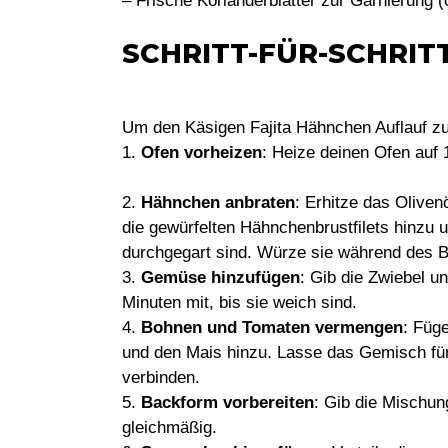
– Frische Korianderblätter zur Garnierung (
SCHRITT-FÜR-SCHRI
Um den Käsigen Fajita Hähnchen Auflauf zuz
1.
Ofen vorheizen
: Heize deinen Ofen auf 
2.
Hähnchen anbraten
: Erhitze das Oliven
die gewürfelten Hähnchenbrustfilets hinzu u
durchgegart sind. Würze sie während des Br
3.
Gemüse hinzufügen
: Gib die Zwiebel un
Minuten mit, bis sie weich sind.
4.
Bohnen und Tomaten vermengen
: Füg
und den Mais hinzu. Lasse das Gemisch für
verbinden.
5.
Backform vorbereiten
: Gib die Mischung
gleichmäßig.