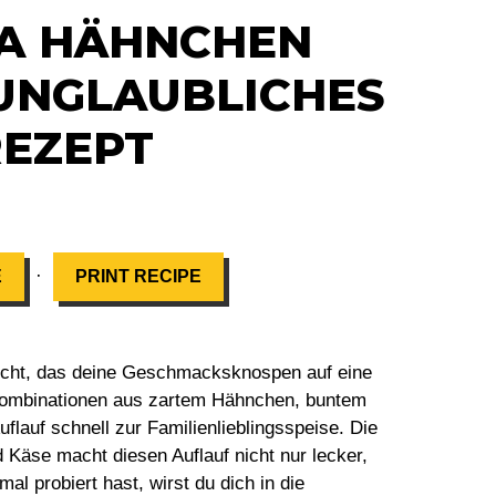
TA HÄHNCHEN
 UNGLAUBLICHES
REZEPT
·
E
PRINT RECIPE
ericht, das deine Geschmacksknospen auf eine
 Kombinationen aus zartem Hähnchen, buntem
lauf schnell zur Familienlieblingsspeise. Die
äse macht diesen Auflauf nicht nur lecker,
l probiert hast, wirst du dich in die