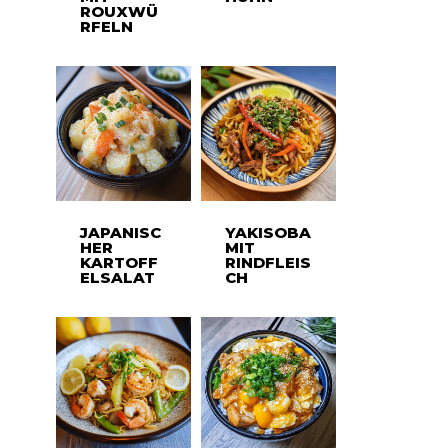
ROUXWÜ
RFELN
JAPANISC
YAKISOBA
HER
MIT
KARTOFF
RINDFLEIS
ELSALAT
CH