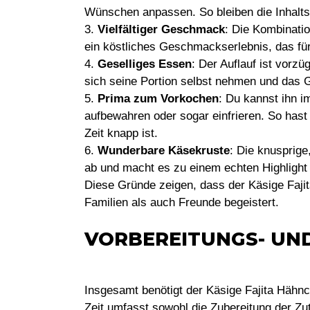
Wünschen anpassen. So bleiben die Inhalts
3.
Vielfältiger Geschmack
: Die Kombinati
ein köstliches Geschmackserlebnis, das für
4.
Geselliges Essen
: Der Auflauf ist vorz
sich seine Portion selbst nehmen und das G
5.
Prima zum Vorkochen
: Du kannst ihn 
aufbewahren oder sogar einfrieren. So hast
Zeit knapp ist.
6.
Wunderbare Käsekruste
: Die knusprige
ab und macht es zu einem echten Highlight 
Diese Gründe zeigen, dass der Käsige Fajit
Familien als auch Freunde begeistert.
VORBEREITUNGS- UN
Insgesamt benötigt der Käsige Fajita Hähn
Zeit umfasst sowohl die Zubereitung der Z