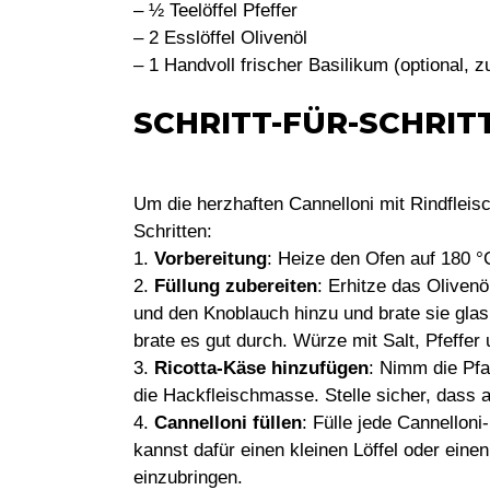
– ½ Teelöffel Pfeffer
– 2 Esslöffel Olivenöl
– 1 Handvoll frischer Basilikum (optional, z
SCHRITT-FÜR-SCHRI
Um die herzhaften Cannelloni mit Rindfleis
Schritten:
1.
Vorbereitung
: Heize den Ofen auf 180 °C
2.
Füllung zubereiten
: Erhitze das Olivenö
und den Knoblauch hinzu und brate sie glas
brate es gut durch. Würze mit Salt, Pfeffer
3.
Ricotta-Käse hinzufügen
: Nimm die Pf
die Hackfleischmasse. Stelle sicher, dass a
4.
Cannelloni füllen
: Fülle jede Cannellon
kannst dafür einen kleinen Löffel oder eine
einzubringen.