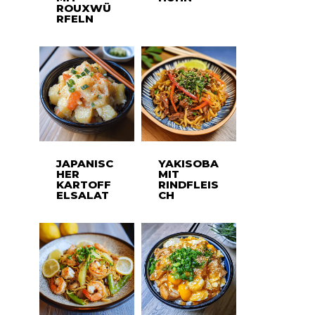
ROUXWÜ
RFELN
JAPANISC
YAKISOBA
HER
MIT
KARTOFF
RINDFLEIS
ELSALAT
CH