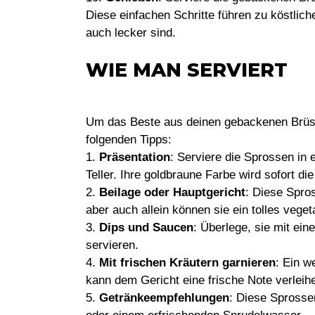
Diese einfachen Schritte führen zu köstlic
auch lecker sind.
WIE MAN SERVIERT
Um das Beste aus deinen gebackenen Brüss
folgenden Tipps:
1.
Präsentation
: Serviere die Sprossen in 
Teller. Ihre goldbraune Farbe wird sofort d
2.
Beilage oder Hauptgericht
: Diese Spro
aber auch allein können sie ein tolles vege
3.
Dips und Saucen
: Überlege, sie mit ein
servieren.
4.
Mit frischen Kräutern garnieren
: Ein w
kann dem Gericht eine frische Note verleih
5.
Getränkeempfehlungen
: Diese Sprosse