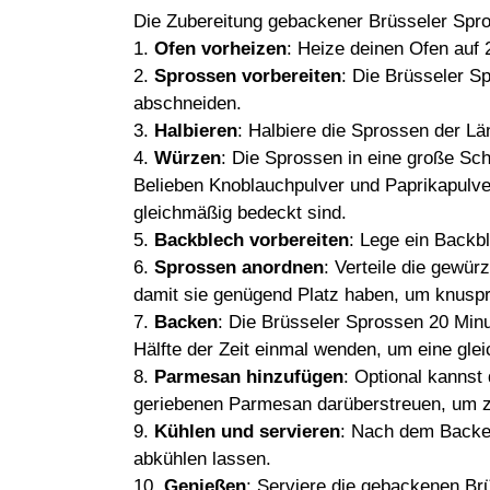
Die Zubereitung gebackener Brüsseler Spros
1.
Ofen vorheizen
: Heize deinen Ofen auf 
2.
Sprossen vorbereiten
: Die Brüsseler S
abschneiden.
3.
Halbieren
: Halbiere die Sprossen der Lä
4.
Würzen
: Die Sprossen in eine große Sch
Belieben Knoblauchpulver und Paprikapulve
gleichmäßig bedeckt sind.
5.
Backblech vorbereiten
: Lege ein Backbl
6.
Sprossen anordnen
: Verteile die gewü
damit sie genügend Platz haben, um knuspr
7.
Backen
: Die Brüsseler Sprossen 20 Min
Hälfte der Zeit einmal wenden, um eine gl
8.
Parmesan hinzufügen
: Optional kannst
geriebenen Parmesan darüberstreuen, um z
9.
Kühlen und servieren
: Nach dem Backe
abkühlen lassen.
10.
Genießen
: Serviere die gebackenen Br