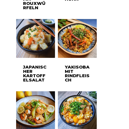
ROUXWÜ
RFELN
JAPANISC
YAKISOBA
HER
MIT
KARTOFF
RINDFLEIS
ELSALAT
CH