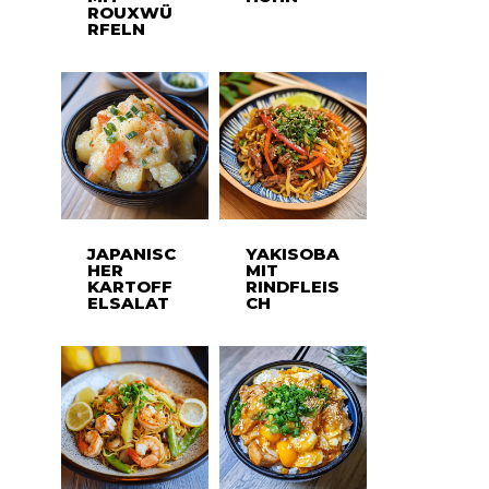
ROUXWÜ
RFELN
JAPANISC
YAKISOBA
HER
MIT
KARTOFF
RINDFLEIS
ELSALAT
CH