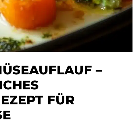
ÜSEAUFLAUF –
ICHES
REZEPT FÜR
SE