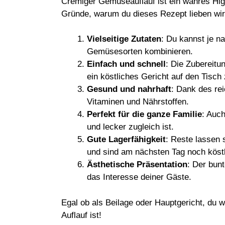
Cremiger Gemüseauflauf ist ein wahres High
Gründe, warum du dieses Rezept lieben wir
Vielseitige Zutaten
: Du kannst je n
Gemüsesorten kombinieren.
Einfach und schnell
: Die Zubereitu
ein köstliches Gericht auf den Tisch
Gesund und nahrhaft
: Dank des rei
Vitaminen und Nährstoffen.
Perfekt für die ganze Familie
: Auch
und lecker zugleich ist.
Gute Lagerfähigkeit
: Reste lassen
und sind am nächsten Tag noch köstl
Ästhetische Präsentation
: Der bun
das Interesse deiner Gäste.
Egal ob als Beilage oder Hauptgericht, du wi
Auflauf ist!