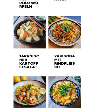
ROUXWÜ
RFELN
JAPANISC
YAKISOBA
HER
MIT
KARTOFF
RINDFLEIS
ELSALAT
CH