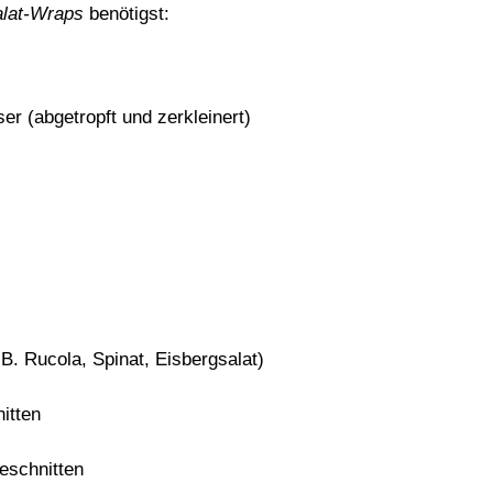
alat-Wraps
benötigst:
er (abgetropft und zerkleinert)
B. Rucola, Spinat, Eisbergsalat)
itten
geschnitten