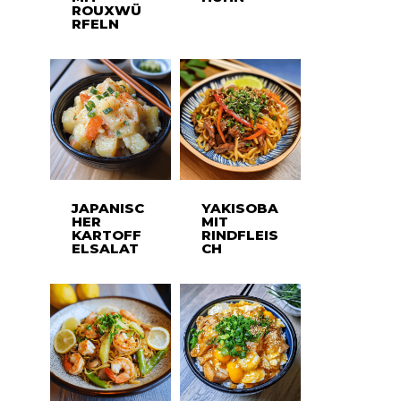
ROUXWÜ
RFELN
JAPANISC
YAKISOBA
HER
MIT
KARTOFF
RINDFLEIS
ELSALAT
CH