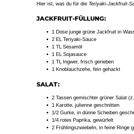
Hier ist, was du für die
Teriyaki-Jackfruit-S
JACKFRUIT-FÜLLUNG:
1 Dose junge grüne Jackfruit in Wass
2 EL Teriyaki-Sauce
1 TL Sesamöl
1 EL Sojasauce
1 TL Ingwer, frisch gerieben
1 Knoblauchzehe, fein gehackt
SALAT:
2 Tassen gemischter grüner Salat (z.
1 Karotte, julienne geschnitten
1/2 Gurke, in dünne Scheiben geschn
1/4 rotes Paprika, gewürfelt
2 Frühlingszwiebeln, in feine Ringe 