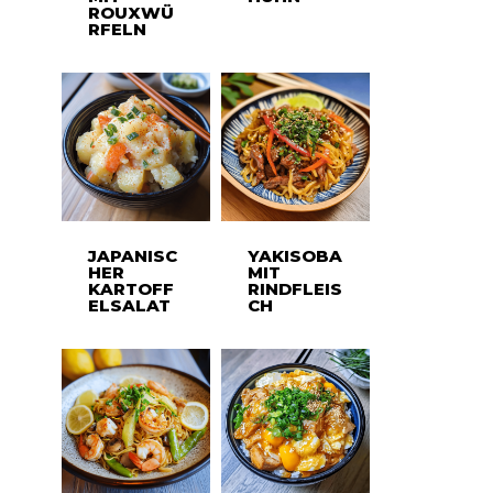
ROUXWÜ
RFELN
JAPANISC
YAKISOBA
HER
MIT
KARTOFF
RINDFLEIS
ELSALAT
CH