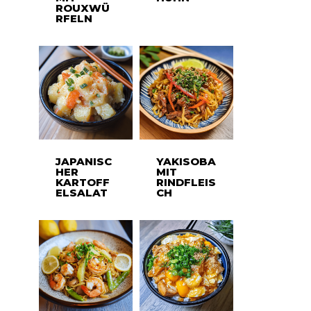
ROUXWÜ
RFELN
JAPANISC
YAKISOBA
HER
MIT
KARTOFF
RINDFLEIS
ELSALAT
CH