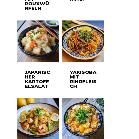
ROUXWÜ
RFELN
JAPANISC
YAKISOBA
HER
MIT
KARTOFF
RINDFLEIS
ELSALAT
CH