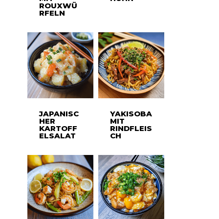
ROUXWÜ
RFELN
JAPANISC
YAKISOBA
HER
MIT
KARTOFF
RINDFLEIS
ELSALAT
CH