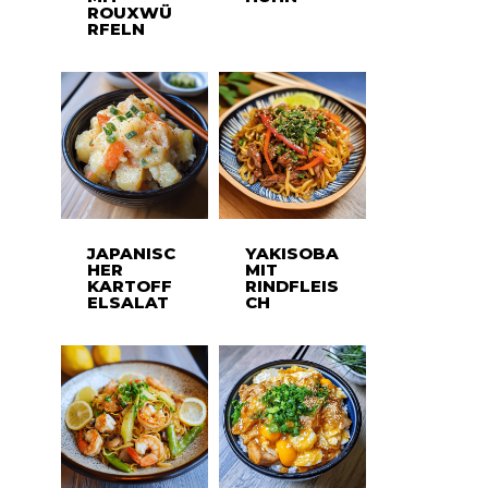
ROUXWÜ
RFELN
JAPANISC
YAKISOBA
HER
MIT
KARTOFF
RINDFLEIS
ELSALAT
CH