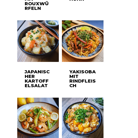
ROUXWÜ
RFELN
JAPANISC
YAKISOBA
HER
MIT
KARTOFF
RINDFLEIS
ELSALAT
CH