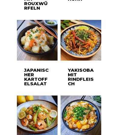
ROUXWÜ
RFELN
JAPANISC
YAKISOBA
HER
MIT
KARTOFF
RINDFLEIS
ELSALAT
CH