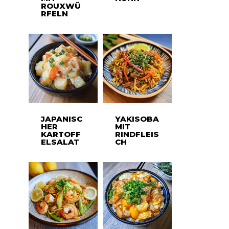
ROUXWÜ
RFELN
JAPANISC
YAKISOBA
HER
MIT
KARTOFF
RINDFLEIS
ELSALAT
CH