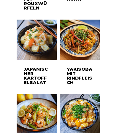
ROUXWÜ
RFELN
JAPANISC
YAKISOBA
HER
MIT
KARTOFF
RINDFLEIS
ELSALAT
CH