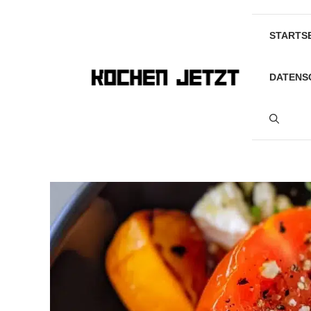
Skip
to
STARTS
content
DATENS