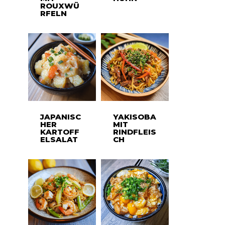
ROUXWÜ
RFELN
JAPANISC
YAKISOBA
HER
MIT
KARTOFF
RINDFLEIS
ELSALAT
CH