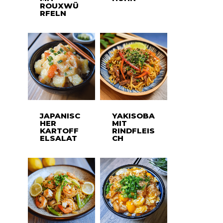
ROUXWÜ
RFELN
JAPANISC
YAKISOBA
HER
MIT
KARTOFF
RINDFLEIS
ELSALAT
CH