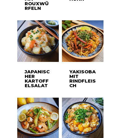
ROUXWÜ
RFELN
JAPANISC
YAKISOBA
HER
MIT
KARTOFF
RINDFLEIS
ELSALAT
CH