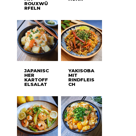
ROUXWÜ
RFELN
JAPANISC
YAKISOBA
HER
MIT
KARTOFF
RINDFLEIS
ELSALAT
CH