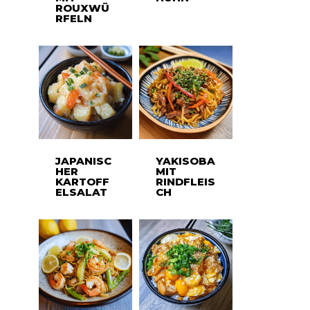
ROUXWÜ
RFELN
JAPANISC
YAKISOBA
HER
MIT
KARTOFF
RINDFLEIS
ELSALAT
CH