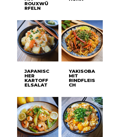
ROUXWÜ
RFELN
JAPANISC
YAKISOBA
HER
MIT
KARTOFF
RINDFLEIS
ELSALAT
CH