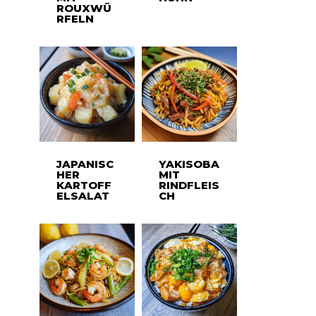
ROUXWÜ
RFELN
JAPANISC
YAKISOBA
HER
MIT
KARTOFF
RINDFLEIS
ELSALAT
CH