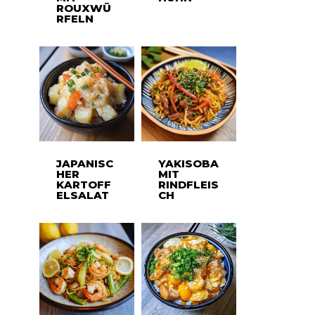
ROUXWÜ
RFELN
JAPANISC
YAKISOBA
HER
MIT
KARTOFF
RINDFLEIS
ELSALAT
CH