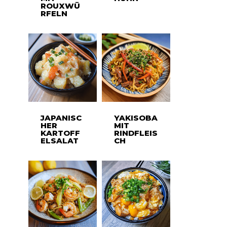
ROUXWÜ
RFELN
JAPANISC
YAKISOBA
HER
MIT
KARTOFF
RINDFLEIS
ELSALAT
CH