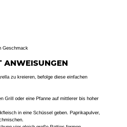
ch Geschmack
TT ANWEISUNGEN
lla zu kreieren, befolge diese einfachen
 Grill oder eine Pfanne auf mittlerer bis hoher
fleisch in eine Schüssel geben. Paprikapulver,
rchmischen.
hung vier gleich große Patties formen.