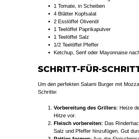
1 Tomate, in Scheiben
4 Blätter Kopfsalat
2 Esslöffel Olivenöl
1 Teelöffel Paprikapulver
1 Teelöffel Salz
1/2 Teelöffel Pfeffer
Ketchup, Senf oder Mayonnaise na
SCHRITT-FÜR-SCHRI
Um den perfekten Salami Burger mit Mozzare
Schritte:
Vorbereitung des Grillers:
Heize den
Hitze vor.
Fleisch vorbereiten:
Das Rinderhack
Salz und Pfeffer hinzufügen. Gut du
Patties formen:
Aus der Fleischmisc