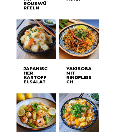
ROUXWÜ
RFELN
JAPANISC
YAKISOBA
HER
MIT
KARTOFF
RINDFLEIS
ELSALAT
CH