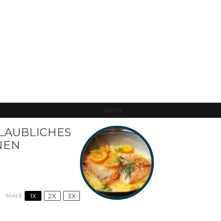
PRINT
AUBLICHES U
EN
1X
2X
3X
SCALE