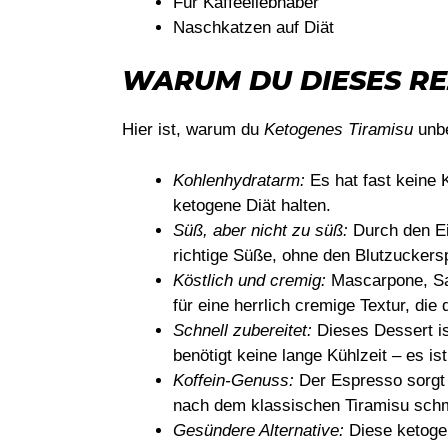
Für Kaffeeliebhaber
Naschkatzen auf Diät
WARUM DU DIESES RE
Hier ist, warum du
Ketogenes Tiramisu
unbe
Kohlenhydratarm:
Es hat fast keine K
ketogene Diät halten.
Süß, aber nicht zu süß:
Durch den Ei
richtige Süße, ohne den Blutzuckersp
Köstlich und cremig:
Mascarpone, Sah
für eine herrlich cremige Textur, di
Schnell zubereitet:
Dieses Dessert is
benötigt keine lange Kühlzeit – es is
Koffein-Genuss:
Der Espresso sorgt 
nach dem klassischen Tiramisu sch
Gesündere Alternative:
Diese ketogen