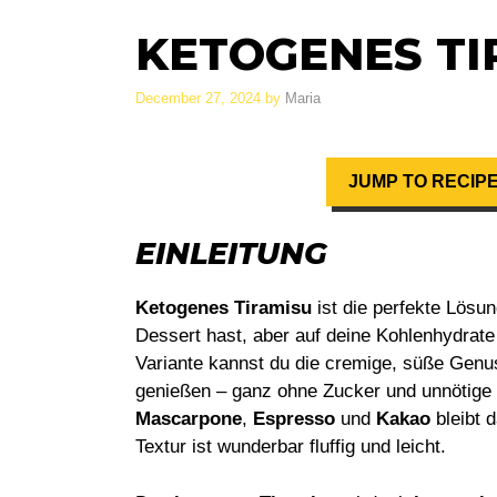
KETOGENES TI
December 27, 2024
by
Maria
JUMP TO RECIP
EINLEITUNG
Ketogenes Tiramisu
ist die perfekte Lösun
Dessert hast, aber auf deine Kohlenhydrat
Variante kannst du die cremige, süße Genus
genießen – ganz ohne Zucker und unnötig
Mascarpone
,
Espresso
und
Kakao
bleibt d
Textur ist wunderbar fluffig und leicht.