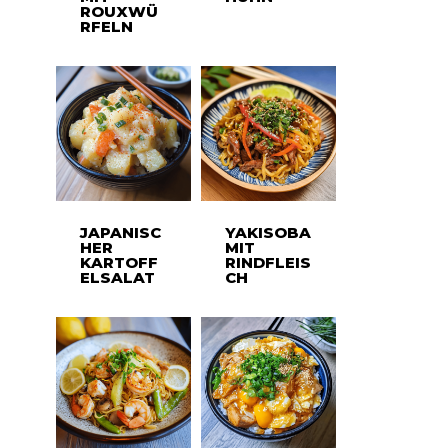
ROUXWÜ
RFELN
JAPANISC
YAKISOBA
HER
MIT
KARTOFF
RINDFLEIS
ELSALAT
CH