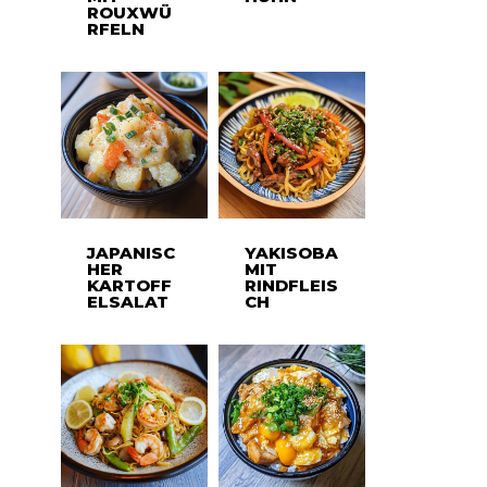
ROUXWÜ
RFELN
JAPANISC
YAKISOBA
HER
MIT
KARTOFF
RINDFLEIS
ELSALAT
CH