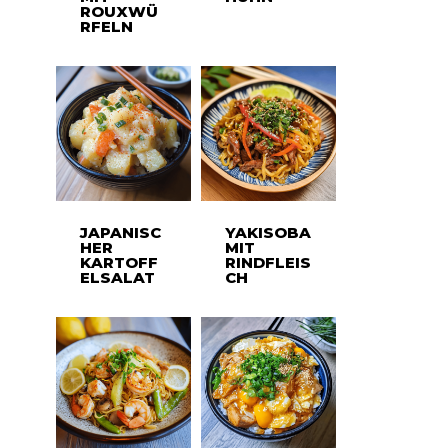
ROUXWÜ
RFELN
JAPANISC
YAKISOBA
HER
MIT
KARTOFF
RINDFLEIS
ELSALAT
CH