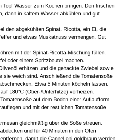
en Topf Wasser zum Kochen bringen. Den frischen
en, dann in kaltem Wasser abkühlen und gut
el den abgekühlten Spinat, Ricotta, ein Ei, die
feffer und etwas Muskatnuss vermengen. Gut
Röhren mit der Spinat-Ricotta-Mischung füllen.
ffel oder einem Spritzbeutel machen.
 Olivenöl erhitzen und die gehackte Zwiebel sowie
s sie weich sind. Anschließend die Tomatensoße
r abschmecken. Etwa 5 Minuten köcheln lassen.
auf 180°C (Ober-/Unterhitze) vorheizen.
t Tomatensoße auf dem Boden einer Auflaufform
darauflegen und mit der restlichen Tomatensoße
armesan gleichmäßig über die Soße streuen.
ie abdecken und für 40 Minuten in den Ofen
 entfernen, damit die Cannelloni goldbraun werden