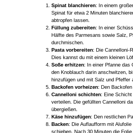
Spinat blanchieren
: In einem groß
Spinat für etwa 2 Minuten blanchier
abtropfen lassen.
Füllung zubereiten
: In einer Schüss
Hälfte des Parmesans sowie Salz, P
durchmischen.
Pasta vorbereiten
: Die Cannelloni-
Dies kannst du mit einem kleinen Lö
Soße erhitzen
: In einer Pfanne das
den Knoblauch darin anschwitzen, bi
hinzufügen und mit Salz und Pfeffe
Backofen vorheizen
: Den Backofen 
Cannelloni schichten
: Eine Schich
verteilen. Die gefüllten Cannelloni 
übergießen.
Käse hinzufügen
: Den restlichen P
Backen
: Die Auflaufform mit Alufol
schieben. Nach 30 Minuten die Folie