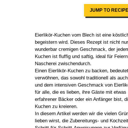
JUMP TO RECIP
Eierlikör-Kuchen vom Blech ist eine köstlic
begeistern wird. Dieses Rezept ist nicht nu
wunderbar cremigen Geschmack, der jedem 
Kuchen ist fluffig und saftig, ideal für Fei
Nascherei zwischendurch.
Einen Eierlikör-Kuchen zu backen, bedeutet
verwöhnen, das sowohl traditionell als au
und dem intensiven Geschmack von Eierlikö
für alle, die es lieben, ihre Gäste mit etwa
erfahrener Bäcker oder ein Anfänger bist, di
Kuchen zu kreieren.
In diesem Artikel werden wir die vielen Gr
lieben wirst, die Zubereitungs- und Kochzeite
Schritt-für-Schritt-Anweisungen zur Verfüg