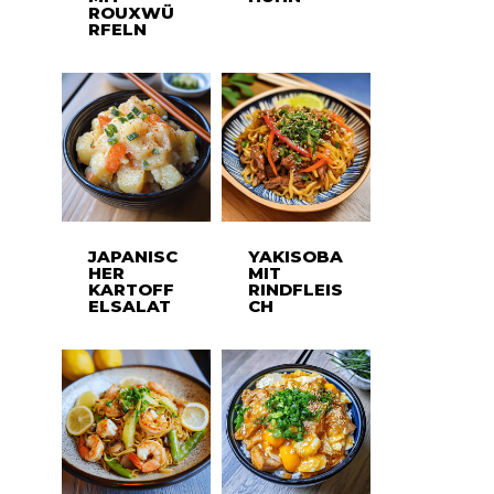
ROUXWÜ
RFELN
JAPANISC
YAKISOBA
HER
MIT
KARTOFF
RINDFLEIS
ELSALAT
CH