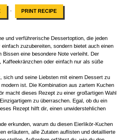
·
E
PRINT RECIPE
he und verführerische Dessertoption, die jeden
r einfach zuzubereiten, sondern bietet auch einen
Bissen eine besondere Note verleiht. Der
ern, Kaffeekränzchen oder einfach nur als süße
, sich und seine Liebsten mit einem Dessert zu
ch modern ist. Die Kombination aus zartem Kuchen
r macht dieses Rezept zu einer großartigen Wahl
s Einzigartigem zu überraschen. Egal, ob du ein
eses Rezept hilft dir, einen unwiderstehlichen
ünde erkunden, warum du diesen Eierlikör-Kuchen
n erläutern, alle Zutaten auflisten und detaillierte
ung stellen. Außerdem erfährst du, wie du den