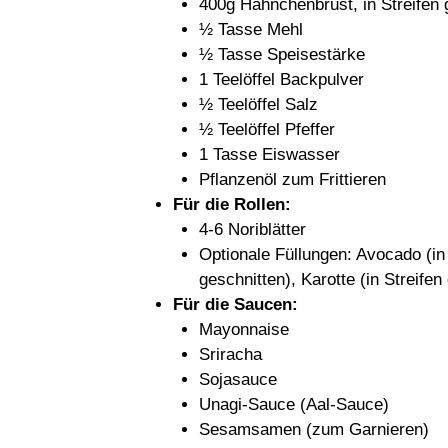
400g Hähnchenbrust, in Streifen 
½ Tasse Mehl
½ Tasse Speisestärke
1 Teelöffel Backpulver
½ Teelöffel Salz
½ Teelöffel Pfeffer
1 Tasse Eiswasser
Pflanzenöl zum Frittieren
Für die Rollen:
4-6 Noriblätter
Optionale Füllungen: Avocado (in
geschnitten), Karotte (in Streifen
Für die Saucen:
Mayonnaise
Sriracha
Sojasauce
Unagi-Sauce (Aal-Sauce)
Sesamsamen (zum Garnieren)