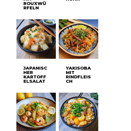
ROUXWÜ
RFELN
JAPANISC
YAKISOBA
HER
MIT
KARTOFF
RINDFLEIS
ELSALAT
CH