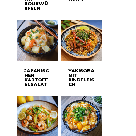
ROUXWÜ
RFELN
JAPANISC
YAKISOBA
HER
MIT
KARTOFF
RINDFLEIS
ELSALAT
CH