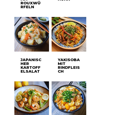
ROUXWÜ
RFELN
JAPANISC
YAKISOBA
HER
MIT
KARTOFF
RINDFLEIS
ELSALAT
CH