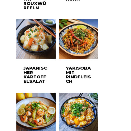
ROUXWÜ
RFELN
JAPANISC
YAKISOBA
HER
MIT
KARTOFF
RINDFLEIS
ELSALAT
CH