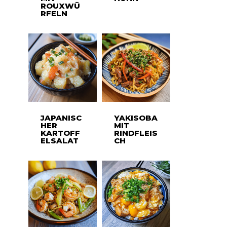
ROUXWÜ
RFELN
JAPANISC
YAKISOBA
HER
MIT
KARTOFF
RINDFLEIS
ELSALAT
CH