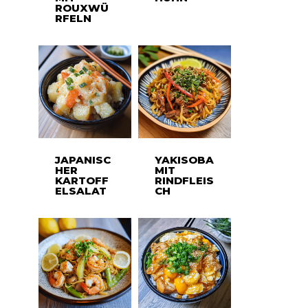
ROUXWÜ
RFELN
JAPANISC
YAKISOBA
HER
MIT
KARTOFF
RINDFLEIS
ELSALAT
CH