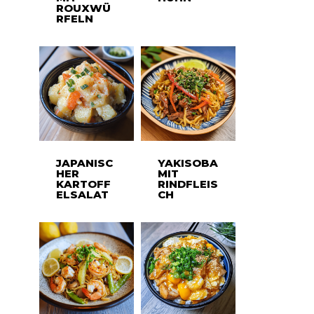
ROUXWÜ
RFELN
JAPANISC
YAKISOBA
HER
MIT
KARTOFF
RINDFLEIS
ELSALAT
CH