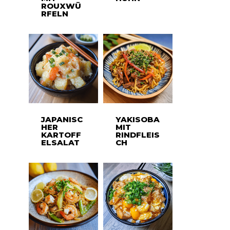
ROUXWÜ
RFELN
JAPANISC
YAKISOBA
HER
MIT
KARTOFF
RINDFLEIS
ELSALAT
CH