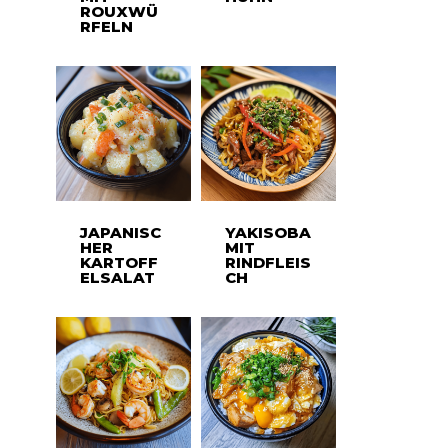
ROUXWÜ
RFELN
JAPANISC
YAKISOBA
HER
MIT
KARTOFF
RINDFLEIS
ELSALAT
CH