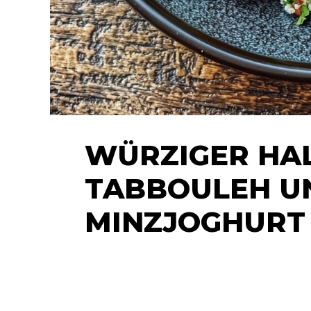
WÜRZIGER HA
TABBOULEH U
MINZJOGHURT