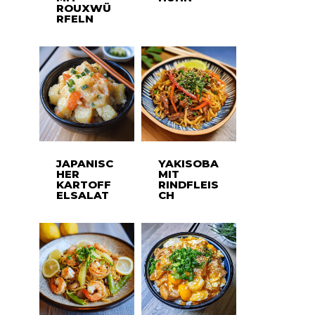
ROUXWÜ
RFELN
JAPANISC
YAKISOBA
HER
MIT
KARTOFF
RINDFLEIS
ELSALAT
CH