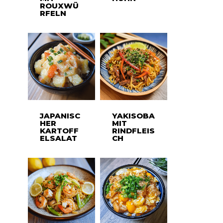
ROUXWÜ
RFELN
JAPANISC
YAKISOBA
HER
MIT
KARTOFF
RINDFLEIS
ELSALAT
CH