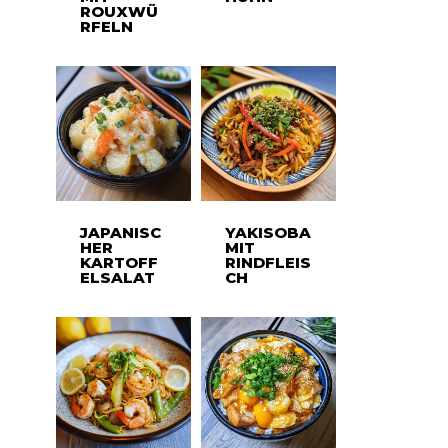
ROUXWÜ
RFELN
JAPANISC
YAKISOBA
HER
MIT
KARTOFF
RINDFLEIS
ELSALAT
CH