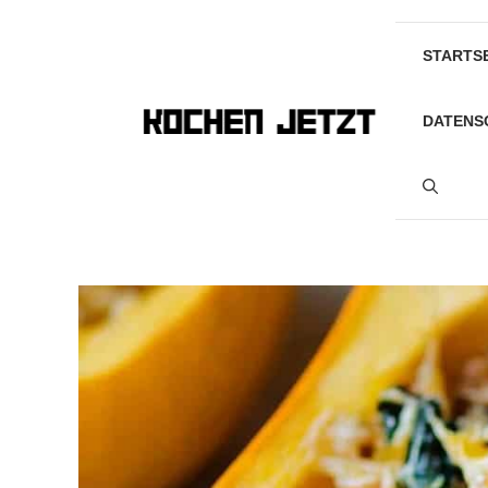
Skip
to
STARTS
content
DATENS