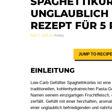
SPAGHETTIKÜR
UNGLAUBLICH 
REZEPT FÜR 5
April 2, 2025
by
Ashley
JUMP TO RECIP
EINLEITUNG
Low-Carb Gefüllter Spaghettikürbis
ist eine
traditionellen, kohlenhydratreichen Pasta-G
Namen seinem einzigartigen Fruchtfleisch,
zerfällt. Gefüllt mit einer herzhaften, arom
einer unglaublich befriedigenden und nahrha