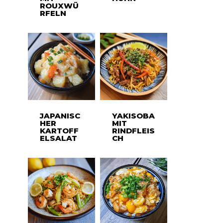
ROUXWÜ
RFELN
JAPANISC
YAKISOBA
HER
MIT
KARTOFF
RINDFLEIS
ELSALAT
CH