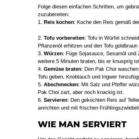
Folge diesen einfachen Schritten, um gebr
zuzubereiten:
1.
Reis kochen
: Koche den Reis gemäß der
2.
Tofu vorbereiten
: Tofu in Würfel schnei
Pflanzenöl erhitzen und den Tofu goldbraun
3.
Würzen
: Füge Sojasauce, Sesamöl und Z
weitere 5 Minuten braten, bis er knusprig ist
4.
Gemüse braten
: Den Pak Choi waschen 
Tofu geben, Knoblauch und Ingwer hinzufüge
5.
Abschmecken
: Mit Salz und Pfeffer wür
Pak Choi zart, aber noch knackig ist.
6.
Servieren
: Den gekochten Reis auf Tell
anrichten und mit frischen Frühlingszwiebe
WIE MAN SERVIERT