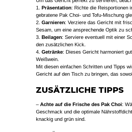
Um das Gericht perfekt zu servieren, beach
1.
Präsentation
: Richte die Reisportionen i
gebratene Pak Choi- und Tofu-Mischung gle
2.
Garnieren
: Verziere das Gericht mit fr
Sesam, um eine ansprechende Optik zu sch
3.
Beilagen
: Serviere eventuell mit einer 
den zusätzlichen Kick.
4.
Getränke
: Dieses Gericht harmoniert gut
Weißwein.
Mit diesen einfachen Schritten und Tipps wir
Gericht auf den Tisch zu bringen, das sowoh
ZUSÄTZLICHE TIPPS
–
Achte auf die Frische des Pak Choi
: Wä
Geschmack und die optimale Nährstoffdichte
knackig und grün sind.