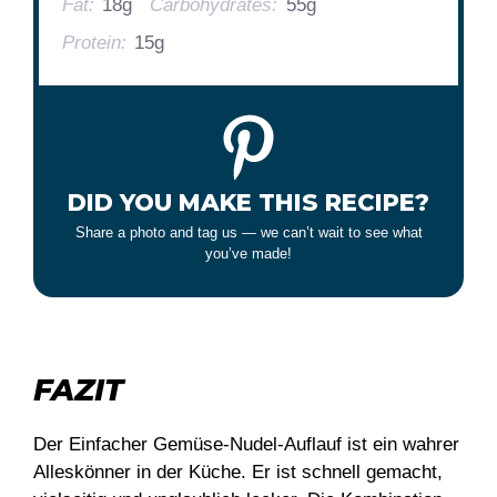
Fat:
18g
Carbohydrates:
55g
Protein:
15g
DID YOU MAKE THIS RECIPE?
Share a photo and tag us — we can’t wait to see what
you’ve made!
FAZIT
Der Einfacher Gemüse-Nudel-Auflauf ist ein wahrer
Alleskönner in der Küche. Er ist schnell gemacht,